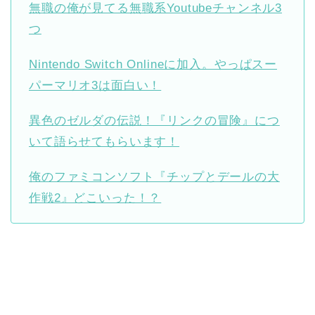
無職の俺が見てる無職系Youtubeチャンネル3
つ
Nintendo Switch Onlineに加入。やっぱスー
パーマリオ3は面白い！
異色のゼルダの伝説！『リンクの冒険』につ
いて語らせてもらいます！
俺のファミコンソフト『チップとデールの大
作戦2』どこいった！？