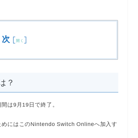
目次
[
]
開く
eとは？
間は9月19日で終了。
のNintendo Switch Onlineへ加入す