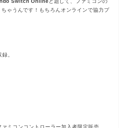
 Switch Online
と題して、ファミコンの
きちゃうんです！もちろんオンラインで協力プ
収録。
のファミコンコントローラー加入者限定販売。