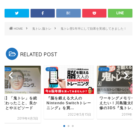
HOME
鬼トレ,脳トレ
鬼トレ歴1年半にして効果を実感してきました！
RELATED POST
レ,脳トレ
ゲーム
ゲーム
企画】「鬼トレ」を続
『脳を鍛える大人の
ワーキングメモリー
て変わったこと、良か
Nintendo Switchトレー
えたい！川島隆太教
たことやエピソード
ニング』を買...
修の3DS『鬼トレ』を.
.
2022年5月15日
2019年3
2019年4月3日