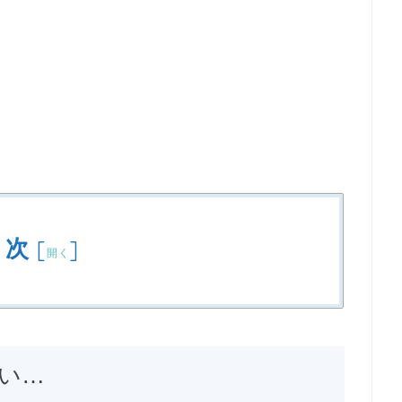
目次
[
]
開く
い…