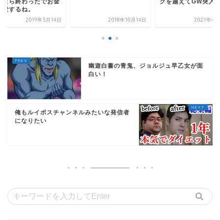
ったら終わったでお金
クを越えてGW突入
消費するね。
2019年3月14日
2018年10月14日
2021年4
幽遊白書の青鬼、ジョルジュ早乙女が面
白い！
俺もルイボスチャンネルみたいな発信者
になりたい