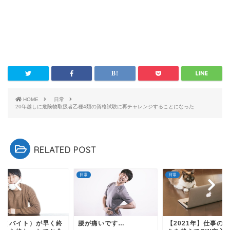
HOME
日常
20年越しに危険物取扱者乙種4類の資格試験に再チャレンジすることになった
RELATED POST
日常
日常
事（バイト）が早く終
腰が痛いです…
【2021年】仕事の