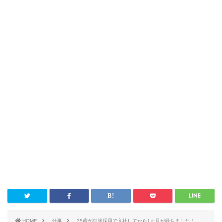
HOME
仕事
35歳が中途採用で入社してから1ヶ月が経ちました！