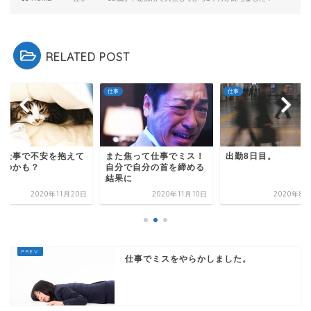
RELATED POST
仕事
仕事
た仕事で不安を抱えて
また焦って仕事でミス！
出勤8日目。
るのかも？
自分で自分の首を締める
結果に
2020年11月20日
2020年11月10日
2020年8月
仕事でミスをやらかしました。