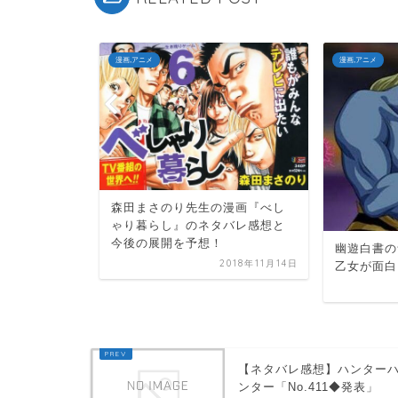
漫画,アニメ
漫画,アニメ
画『忘却バ
！！
森田まさのり先生の漫画『べし
ゃり暮らし』のネタバレ感想と
2022年9月11日
今後の展開を予想！
幽遊白書の
2018年11月14日
乙女が面白
【ネタバレ感想】ハンター
ンター「No.411◆発表」