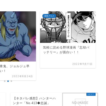
漫画,アニメ
漫
気軽に読める野球漫画『忘却バ
ッテリー』が面白い！！
森
ゃ
2022年9月11日
今
青鬼、ジョルジュ早
い！
2022年8月24日
ハ
【ネタバレ感想】ハンターハ
ンター「No.413◆忠誠」