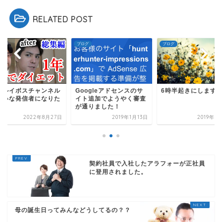
RELATED POST
グ
ブログ
ブログ
もルイボスチャンネル
Googleアドセンスのサ
6時半起きにします
たいな発信者になりた
イト追加でようやく審査
が通りました！
2022年8月27日
2019年1月13日
2019年9
契約社員で入社したアラフォーが正社員
に登用されました。
母の誕生日ってみんなどうしてるの？？