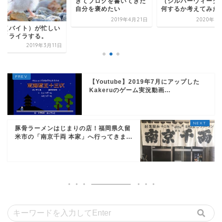
きてブログを書いてきた
（シルバーウィーク
自分を褒めたい
何するか考えてみた
2019年4月21日
2020年9
事（バイト）が忙しい
どイライラする。
2019年3月11日
【Youtube】2019年7月にアップした
Kakeruのゲーム実況動画...
豚骨ラーメンはじまりの店！福岡県久留
米市の「南京千両 本家」へ行ってきま...