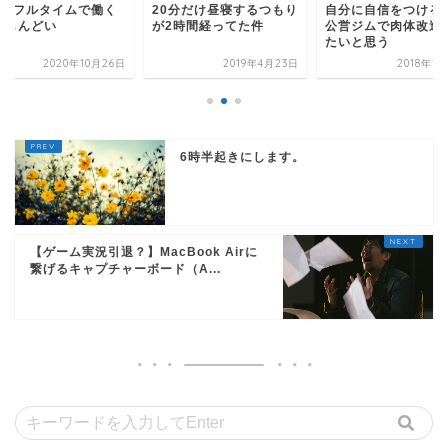
5のフルタイムで働く
20分だけ昼寝するつもり
自分に自信をつける
がしんどい
が2時間経ってた件
公営ジムで肉体改造
たいと思う
2020年10月26日
2019年4月23日
2018年1
6時半起きにします。
【ゲーム実況引退？】MacBook Airに
繋げるキャプチャーボード（A...