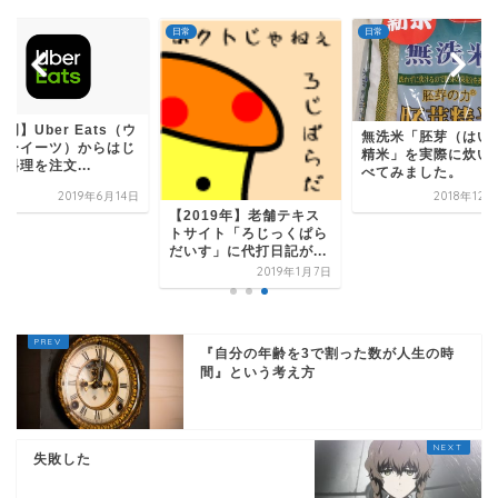
日常
日常
岡】Uber Eats（ウ
無洗米「胚芽（はい
バーイーツ）からはじ
精米」を実際に炊い
料理を注文...
べてみました。
2019年6月14日
2018年12
【2019年】老舗テキス
トサイト「ろじっくぱら
だいす」に代打日記が...
2019年1月7日
『自分の年齢を3で割った数が人生の時
間』という考え方
失敗した