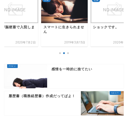
日常
主張
スマートに生きられませ
親が脳梗塞で入院しま
ショックです。
ん
た。
2020年7月2日
2019年3月13日
2020年7
感情を一時的に捨てたい
履歴書（職務経歴書）作成だってばよ！