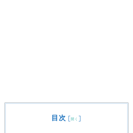
目次
[
]
開く