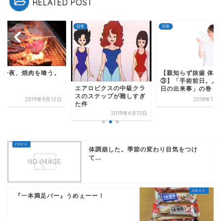
RELATED POST
日常
日常
は今夜、焼肉を喰う。
【親知らず抜歯 体験
③】「手術前日。入
エアロビクスの中級クラ
日の出来事」の巻
スのステップが難しすぎ
2019年9月12日
2018年11
た件
2019年4月15日
体調崩した。季節の変わり目気をつけ
て…
『一本満足バー』うめぇーー！