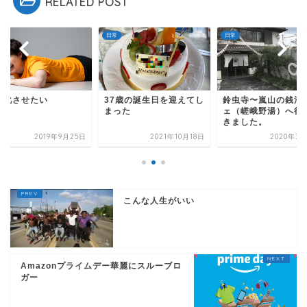
RELATED POST
日常
日常
慣化させたい
37歳の誕生日を迎えてし
鈴虫寺〜嵐山の銭湯
まった
ェ（嵯峨野湯）へ行
きました。
2019年9月25日
2021年10月18日
2020年3月
こんな人生がいい
Amazonプライムデー華麗にスルーブロ
ガー