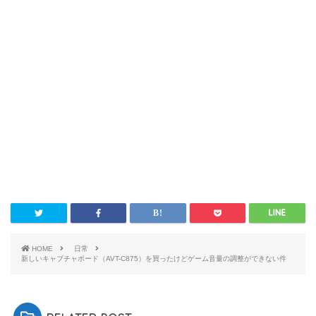
HOME
日常
新しいキャプチャボード（AVT-C875）を買ったけどゲーム音量の調整ができない件