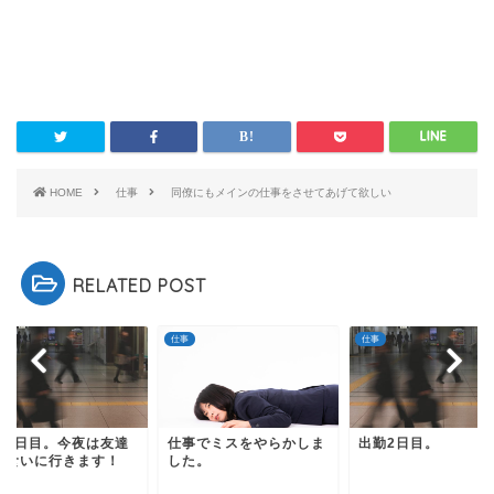
HOME
仕事
同僚にもメインの仕事をさせてあげて欲しい
RELATED POST
仕事
仕事
勤9日目。今夜は友達
仕事でミスをやらかしま
出勤2日目。
飯食いに行きます！
した。