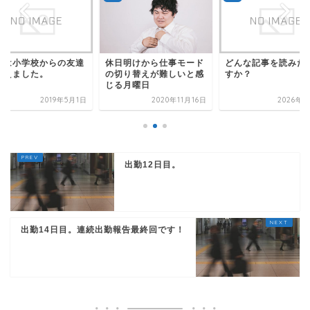
休日明けから仕事モード
和は小学校からの友達
どんな記事を読みた
の切り替えが難しいと感
迎えました。
すか？
じる月曜日
2019年5月1日
2020年11月16日
2026年4
出勤12日目。
出勤14日目。連続出勤報告最終回です！