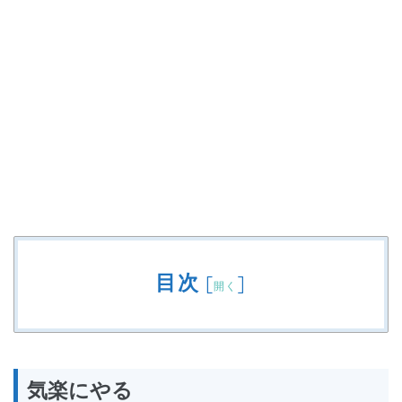
目次
[
]
開く
気楽にやる